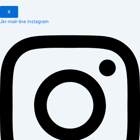
X
Jki-mail-line
Instagram