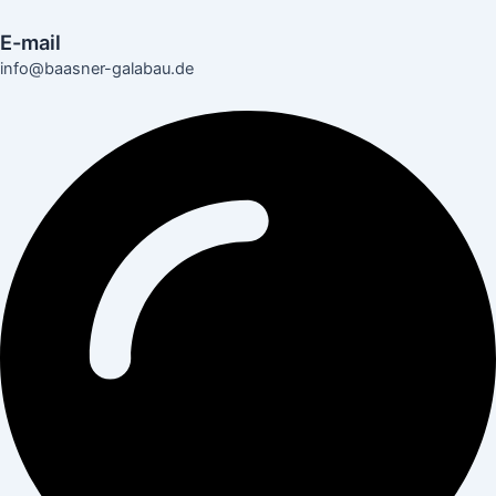
E-mail
info@baasner-galabau.de