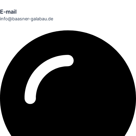
E-mail
info@baasner-galabau.de