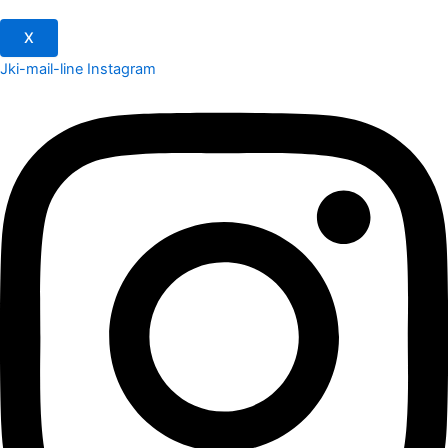
X
Jki-mail-line
Instagram