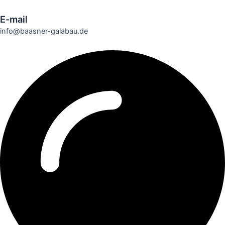
E-mail
info@baasner-galabau.de