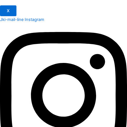
X
Jki-mail-line
Instagram