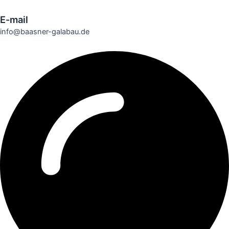
E-mail
info@baasner-galabau.de