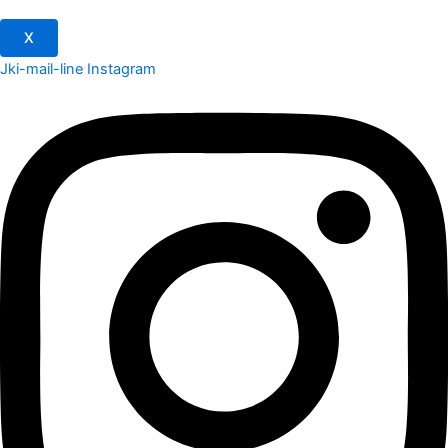
X
Jki-mail-line
Instagram