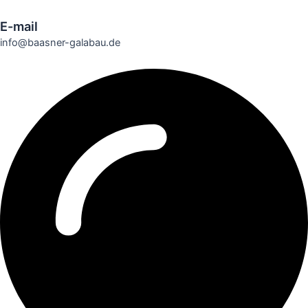
E-mail
info@baasner-galabau.de